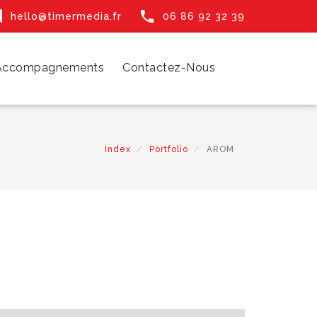


hello@timermedia.fr
06 86 92 32 39
 Accompagnements
Contactez-Nous
Index
Portfolio
AROM