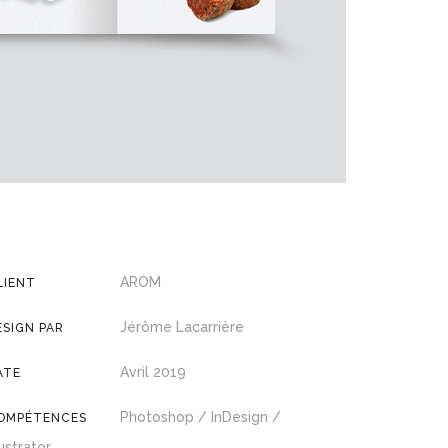
AROM
LIENT
Jérôme Lacarrière
ESIGN PAR
Avril 2019
ATE
Photoshop / InDesign /
OMPÉTENCES
lustrator