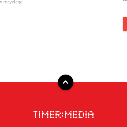
e recyclage.
