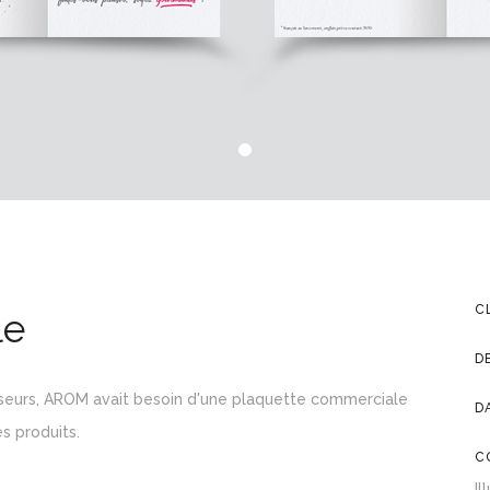
C
le
D
isseurs, AROM avait besoin d'une plaquette commerciale
D
s produits.
C
Il